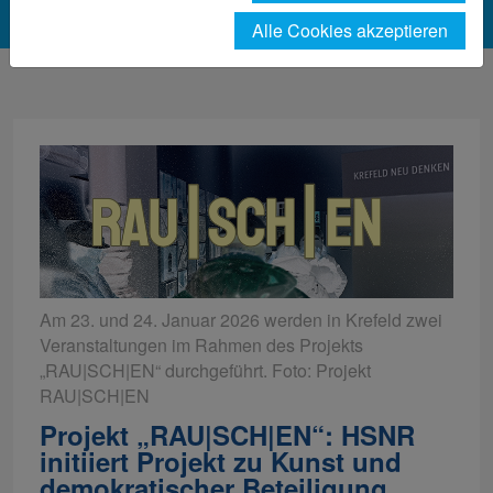
Alle Cookies akzeptieren
Am 23. und 24. Januar 2026 werden in Krefeld zwei
Veranstaltungen im Rahmen des Projekts
„RAU|SCH|EN“ durchgeführt. Foto: Projekt
RAU|SCH|EN
Projekt „RAU|SCH|EN“: HSNR
initiiert Projekt zu Kunst und
demokratischer Beteiligung