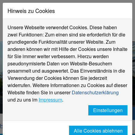
Hinweis zu Cookies
Unsere Webseite verwendet Cookies. Diese haben
zwei Funktionen: Zum einen sind sie erforderlich für die
grundlegende Funktionalität unserer Website. Zum
anderen können wir mit Hilfe der Cookies unsere Inhalte
für Sie immer weiter verbessern. Hierzu werden
pseudonymisierte Daten von Website-Besuchern
gesammelt und ausgewertet. Das Einverständnis in die
Verwendung der Cookies können Sie jederzeit
widerrufen. Weitere Informationen zu Cookies auf dieser
Aktuelle Meldungen
Website finden Sie in unserer
Datenschutzerklärung
Hochschule Niederrhein
und zu uns im
Impressum
.
Einstellungen
Hochschule Niederrhein. Dein Weg.
Home
Startseite
News
News-Detailseite
Alle Cookies ablehnen