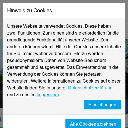
Hinweis zu Cookies
Unsere Webseite verwendet Cookies. Diese haben
zwei Funktionen: Zum einen sind sie erforderlich für die
grundlegende Funktionalität unserer Website. Zum
anderen können wir mit Hilfe der Cookies unsere Inhalte
für Sie immer weiter verbessern. Hierzu werden
pseudonymisierte Daten von Website-Besuchern
gesammelt und ausgewertet. Das Einverständnis in die
Verwendung der Cookies können Sie jederzeit
widerrufen. Weitere Informationen zu Cookies auf dieser
Aktuelle Meldungen
Website finden Sie in unserer
Datenschutzerklärung
Hochschule Niederrhein
und zu uns im
Impressum
.
Einstellungen
Hochschule Niederrhein. Dein Weg.
Home
Startseite
News
News-Detailseite
Alle Cookies ablehnen