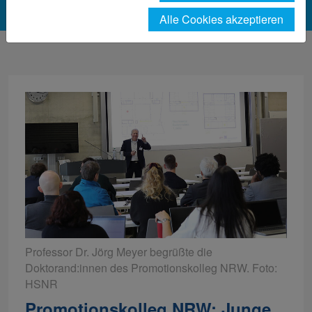
Alle Cookies akzeptieren
Professor Dr. Jörg Meyer begrüßte die
Doktorand:innen des Promotionskolleg NRW. Foto:
HSNR
Promotionskolleg NRW: Junge