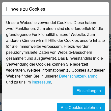
Hinweis zu Cookies
Unsere Webseite verwendet Cookies. Diese haben
zwei Funktionen: Zum einen sind sie erforderlich für die
grundlegende Funktionalität unserer Website. Zum
anderen können wir mit Hilfe der Cookies unsere Inhalte
für Sie immer weiter verbessern. Hierzu werden
pseudonymisierte Daten von Website-Besuchern
gesammelt und ausgewertet. Das Einverständnis in die
Verwendung der Cookies können Sie jederzeit
widerrufen. Weitere Informationen zu Cookies auf dieser
Aktuelle Meldungen
Website finden Sie in unserer
Datenschutzerklärung
Hochschule Niederrhein
und zu uns im
Impressum
.
Einstellungen
Hochschule Niederrhein. Dein Weg.
Home
Startseite
News
News-Detailseite
Alle Cookies ablehnen