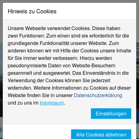
Hinweis zu Cookies
Unsere Webseite verwendet Cookies. Diese haben
zwei Funktionen: Zum einen sind sie erforderlich für die
grundlegende Funktionalität unserer Website. Zum
anderen können wir mit Hilfe der Cookies unsere Inhalte
für Sie immer weiter verbessern. Hierzu werden
pseudonymisierte Daten von Website-Besuchern
gesammelt und ausgewertet. Das Einverständnis in die
Verwendung der Cookies können Sie jederzeit
widerrufen. Weitere Informationen zu Cookies auf dieser
Aktuelle Meldungen
Website finden Sie in unserer
Datenschutzerklärung
Hochschule Niederrhein
und zu uns im
Impressum
.
Einstellungen
Hochschule Niederrhein. Dein Weg.
Home
Startseite
News
News-Detailseite
Alle Cookies ablehnen