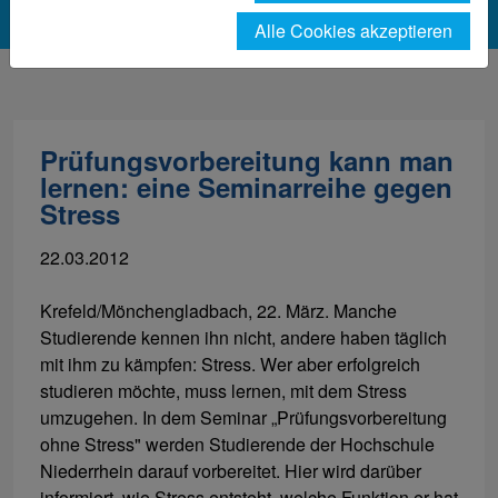
Alle Cookies akzeptieren
Prüfungsvorbereitung kann man
lernen: eine Seminarreihe gegen
Stress
22.03.2012
Krefeld/Mönchengladbach, 22. März. Manche
Studierende kennen ihn nicht, andere haben täglich
mit ihm zu kämpfen: Stress. Wer aber erfolgreich
studieren möchte, muss lernen, mit dem Stress
umzugehen. In dem Seminar „Prüfungsvorbereitung
ohne Stress" werden Studierende der Hochschule
Niederrhein darauf vorbereitet. Hier wird darüber
informiert, wie Stress entsteht, welche Funktion er hat