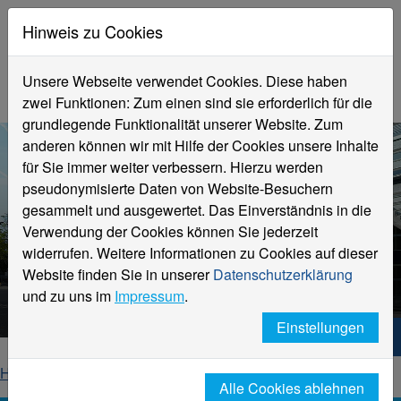
Hinweis zu Cookies
Unsere Webseite verwendet Cookies. Diese haben
zwei Funktionen: Zum einen sind sie erforderlich für die
grundlegende Funktionalität unserer Website. Zum
anderen können wir mit Hilfe der Cookies unsere Inhalte
für Sie immer weiter verbessern. Hierzu werden
pseudonymisierte Daten von Website-Besuchern
gesammelt und ausgewertet. Das Einverständnis in die
Verwendung der Cookies können Sie jederzeit
widerrufen. Weitere Informationen zu Cookies auf dieser
Aktuelle Meldungen
Website finden Sie in unserer
Datenschutzerklärung
Hochschule Niederrhein
und zu uns im
Impressum
.
Einstellungen
Hochschule Niederrhein. Dein Weg.
Home
Startseite
News
News-Detailseite
Alle Cookies ablehnen