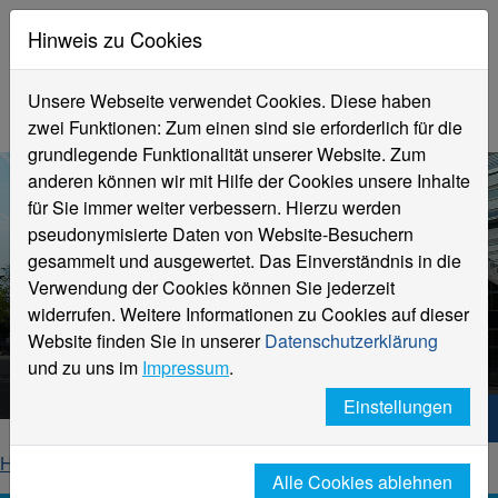
Hinweis zu Cookies
Unsere Webseite verwendet Cookies. Diese haben
zwei Funktionen: Zum einen sind sie erforderlich für die
grundlegende Funktionalität unserer Website. Zum
anderen können wir mit Hilfe der Cookies unsere Inhalte
für Sie immer weiter verbessern. Hierzu werden
pseudonymisierte Daten von Website-Besuchern
gesammelt und ausgewertet. Das Einverständnis in die
Verwendung der Cookies können Sie jederzeit
widerrufen. Weitere Informationen zu Cookies auf dieser
Aktuelle Meldungen
Website finden Sie in unserer
Datenschutzerklärung
Hochschule Niederrhein
und zu uns im
Impressum
.
Einstellungen
Hochschule Niederrhein. Dein Weg.
Home
Startseite
News
News-Detailseite
Alle Cookies ablehnen