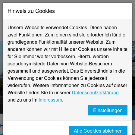
Hinweis zu Cookies
Unsere Webseite verwendet Cookies. Diese haben
zwei Funktionen: Zum einen sind sie erforderlich für die
grundlegende Funktionalität unserer Website. Zum
anderen können wir mit Hilfe der Cookies unsere Inhalte
für Sie immer weiter verbessern. Hierzu werden
pseudonymisierte Daten von Website-Besuchern
gesammelt und ausgewertet. Das Einverständnis in die
Verwendung der Cookies können Sie jederzeit
widerrufen. Weitere Informationen zu Cookies auf dieser
Aktuelle Meldungen
Website finden Sie in unserer
Datenschutzerklärung
Hochschule Niederrhein
und zu uns im
Impressum
.
Einstellungen
Hochschule Niederrhein. Dein Weg.
Home
Startseite
News
News-Detailseite
Alle Cookies ablehnen