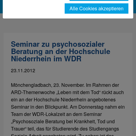
Alle Cookies akzeptieren
Seminar zu psychosozialer
Beratung an der Hochschule
Niederrhein im WDR
23.11.2012
Mönchengladbach, 23. November. Im Rahmen der
ARD-Themenwoche „Leben mit dem Tod“ rückt auch
ein an der Hochschule Niederrhein angebotenes
Seminar in den Blickpunkt. Am Donnerstag nahm ein
Team der WDR-Lokalzeit an dem Seminar
„Psychosoziale Beratung bei Krankheit, Tod und
Trauer“ teil, das für Studierende des Studiengangs
Soziale Arbeit angeboten wird. Zu sehen ist das