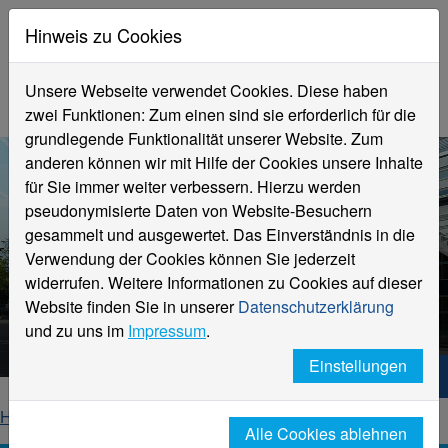
Hinweis zu Cookies
Unsere Webseite verwendet Cookies. Diese haben
zwei Funktionen: Zum einen sind sie erforderlich für die
grundlegende Funktionalität unserer Website. Zum
anderen können wir mit Hilfe der Cookies unsere Inhalte
für Sie immer weiter verbessern. Hierzu werden
pseudonymisierte Daten von Website-Besuchern
gesammelt und ausgewertet. Das Einverständnis in die
Verwendung der Cookies können Sie jederzeit
widerrufen. Weitere Informationen zu Cookies auf dieser
Aktuelle Meldungen
Website finden Sie in unserer
Datenschutzerklärung
Hochschule Niederrhein
und zu uns im
Impressum
.
Einstellungen
Hochschule Niederrhein. Dein Weg.
Home
Startseite
News
News-Detailseite
Alle Cookies ablehnen