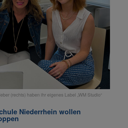
eber (rechts) haben ihr eigenes Label „WM Studio“
chule Niederrhein wollen
toppen