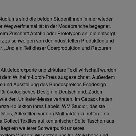
tudiums sind die beiden Studentinnen immer wieder
r Wegwerfmentalität in der Modebranche begegnet.
beim Zuschnitt Abfälle oder Prototypen an, die entsorgt
z zu schweigen von der industriellen Produktion und
. „Und ein Teil dieser Überproduktion und Retouren
ltkleiderexporte und zirkuläre Textilwirtschaft wurden
it dem Wilhelm-Lorch-Preis ausgezeichnet. Außerdem
de und Ausstellung des Bundespreises Ecodesign –
 für ökologisches Design in Deutschland. Zudem
ie der „Unikate“-Messe vertreten. Im Gepäck hatten
rste Kollektion ihres Labels „WM Studio“, das sie
st es, Alttextilien vor den Müllhalden zu retten – so
 Collect Textiles auf kenianischer Seite Taschen aus
 liegt ein weiterer Schwerpunkt unseres
extilem Wissen: Wir setzen uns für Workshops und