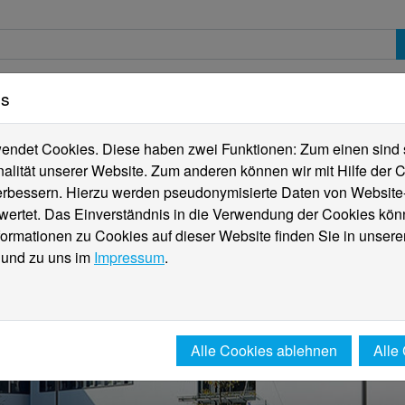
es
erte
Studierende
Internationales
Fachber
ndet Cookies. Diese haben zwei Funktionen: Zum einen sind sie
alität unserer Website. Zum anderen können wir mit Hilfe der C
verbessern. Hierzu werden pseudonymisierte Daten von Websit
rtet. Das Einverständnis in die Verwendung der Cookies könn
formationen zu Cookies auf dieser Website finden Sie in unsere
und zu uns im
Impressum
.
Alle Cookies ablehnen
Alle