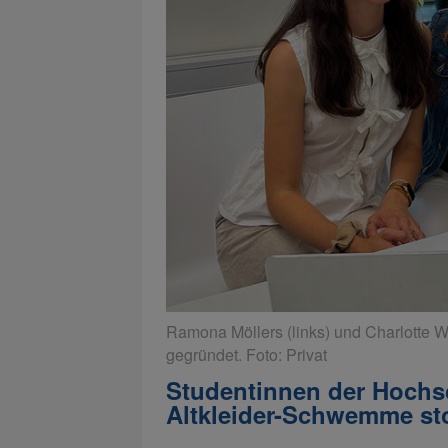
Ramona Möllers (links) und Charlotte W
gegründet. Foto: Privat
Studentinnen der Hochs
Altkleider-Schwemme s