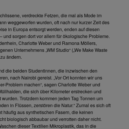
chlissene, verdreckte Fetzen, die mal als Mode im
ann weggeworfen wurden, oft nach nur kurzer Zeit des
weise in Europa entsorgt werden, enden auf diesen
 und sorgen dort vor allem für ökologische Probleme.
derrhein, Charlotte Weber und Ramona Möllers,
 eigenen Unternehmens „WM Studio“ („We Make Waste
 zu ändern.
nd die beiden Studentinnen, die inzwischen den
eren, nach Nairobi gereist. „Vor Ort konnten wir uns
eider-Problem machen“, sagen Charlotte Weber und
Müllhalden, die sich über Kilometer erstrecken und
iert wurden. Trotzdem kommen jeden Tag Tonnen um
den in Flüssen, zerstören die Natur.“ Zumal es sich oft
t häufig aus synthetischen Fasern, die keinen
cht biologisch abbaubar und verrotten daher nicht.
schen dieser Textilien Mikroplastik, das in die