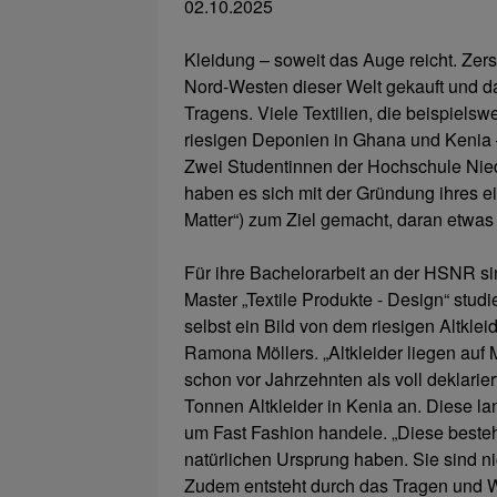
02.10.2025
Kleidung – soweit das Auge reicht. Zers
Nord-Westen dieser Welt gekauft und d
Tragens. Viele Textilien, die beispiels
riesigen Deponien in Ghana und Kenia –
Zwei Studentinnen der Hochschule Nie
haben es sich mit der Gründung ihres
Matter“) zum Ziel gemacht, daran etwas
Für ihre Bachelorarbeit an der HSNR si
Master „Textile Produkte - Design“ studi
selbst ein Bild von dem riesigen Altkl
Ramona Möllers. „Altkleider liegen auf 
schon vor Jahrzehnten als voll deklar
Tonnen Altkleider in Kenia an. Diese lan
um Fast Fashion handele. „Diese besteh
natürlichen Ursprung haben. Sie sind ni
Zudem entsteht durch das Tragen und Wa