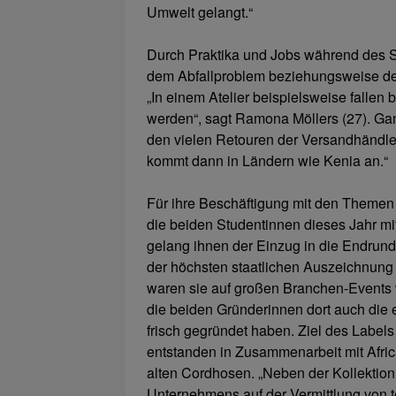
Umwelt gelangt.“
Durch Praktika und Jobs während des S
dem Abfallproblem beziehungsweise de
„In einem Atelier beispielsweise fallen 
werden“, sagt Ramona Möllers (27). Gan
den vielen Retouren der Versandhändler
kommt dann in Ländern wie Kenia an.“
Für ihre Beschäftigung mit den Themen A
die beiden Studentinnen dieses Jahr m
gelang ihnen der Einzug in die Endrun
der höchsten staatlichen Auszeichnung
waren sie auf großen Branchen-Events w
die beiden Gründerinnen dort auch die e
frisch gegründet haben. Ziel des Labels i
entstanden in Zusammenarbeit mit Africa
alten Cordhosen. „Neben der Kollektion
Unternehmens auf der Vermittlung von t