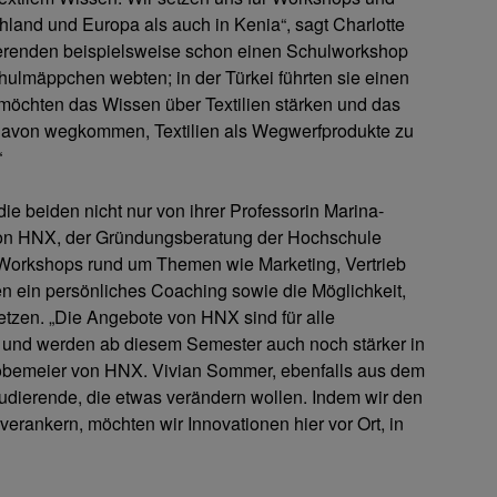
hland und Europa als auch in Kenia“, sagt Charlotte
ierenden beispielsweise schon einen Schulworkshop
Schulmäppchen webten; in der Türkei führten sie einen
möchten das Wissen über Textilien stärken und das
avon wegkommen, Textilien als Wegwerfprodukte zu
“
 beiden nicht nur von ihrer Professorin Marina-
von HNX, der Gründungsberatung der Hochschule
r Workshops rund um Themen wie Marketing, Vertrieb
n ein persönliches Coaching sowie die Möglichkeit,
etzen. „Die Angebote von HNX sind für alle
 und werden ab diesem Semester auch noch stärker in
 Lobemeier von HNX. Vivian Sommer, ebenfalls aus dem
udierende, die etwas verändern wollen. Indem wir den
rankern, möchten wir Innovationen hier vor Ort, in