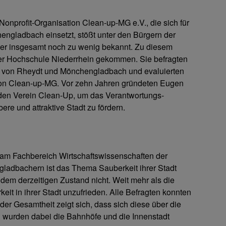
nprofit-Organisation Clean-up-MG e.V., die sich für
en­gladbach einsetzt, stößt unter den Bürgern der
aber insgesamt noch zu wenig bekannt. Zu diesem
er Hochschule Niederrhein gekommen. Sie befragten
von Rheydt und Mönchen­­gladbach und evaluierten
on Clean-up-MG. Vor zehn Jahren gründeten Eugen
r den Verein Clean-Up, um das Verantwortungs­
ere und attraktive Stadt zu fördern.
 am Fachbereich Wirtschaftswissenschaften der
adbachern ist das Thema Sauberkeit ihrer Stadt
t dem derzeitigen Zustand nicht. Weit mehr als die
keit in ihrer Stadt unzufrieden. Alle Befragten konnten
er Gesamtheit zeigt sich, dass sich diese über die
g wurden dabei die Bahnhöfe und die Innenstadt