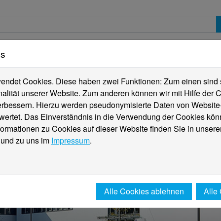
es
erte
Studierende
Internationales
Fachber
ndet Cookies. Diese haben zwei Funktionen: Zum einen sind sie
alität unserer Website. Zum anderen können wir mit Hilfe der C
verbessern. Hierzu werden pseudonymisierte Daten von Websit
rtet. Das Einverständnis in die Verwendung der Cookies könn
formationen zu Cookies auf dieser Website finden Sie in unsere
und zu uns im
Impressum
.
Alle Cookies ablehnen
Alle