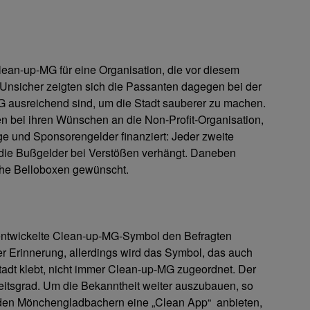
lean-up-MG für eine Organisation, die vor diesem
e. Unsicher zeigten sich die Passanten dagegen bei der
G ausreichend sind, um die Stadt sauberer zu machen.
n bei ihren Wünschen an die Non-Profit-Organi­sation,
ge und Sponsorengelder finanziert: Jeder zweite
i, die Bußgelder bei Verstößen verhängt. Daneben
che Belloboxen gewünscht.
t entwickelte Clean-up-MG-Symbol den Befragten
er Erinnerung, allerdings wird das Symbol, das auch
tadt klebt, nicht immer Clean-up-MG zugeordnet. Der
eits­grad. Um die Bekanntheit weiter auszubauen, so
 den Mönchengladbachern eine „Clean App“ anbieten,