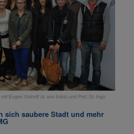
t Eugen Viehoff (4. von links) und Prof. Dr. Ingo
n sich saubere Stadt und mehr
-MG