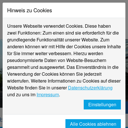
Hinweis zu Cookies
Unsere Webseite verwendet Cookies. Diese haben
zwei Funktionen: Zum einen sind sie erforderlich für die
grundlegende Funktionalität unserer Website. Zum
anderen können wir mit Hilfe der Cookies unsere Inhalte
für Sie immer weiter verbessern. Hierzu werden
pseudonymisierte Daten von Website-Besuchern
gesammelt und ausgewertet. Das Einverständnis in die
Verwendung der Cookies können Sie jederzeit
widerrufen. Weitere Informationen zu Cookies auf dieser
Aktuelle Meldungen
Website finden Sie in unserer
Datenschutzerklärung
Hochschule Niederrhein
und zu uns im
Impressum
.
Einstellungen
Hochschule Niederrhein. Dein Weg.
Home
Startseite
News
News-Detailseite
Alle Cookies ablehnen