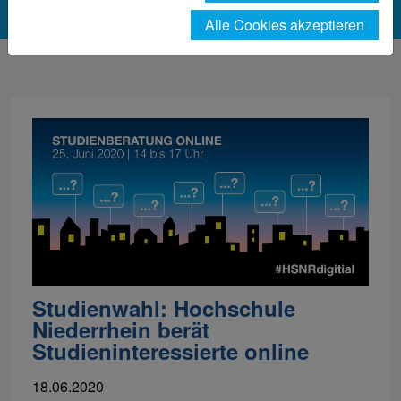
Alle Cookies akzeptieren
Studienwahl: Hochschule
Niederrhein berät
Studieninteressierte online
18.06.2020