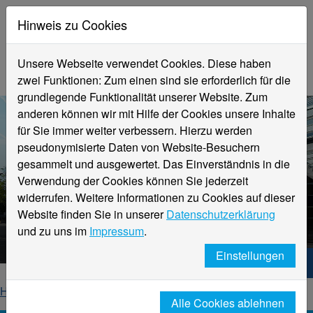
Hinweis zu Cookies
Unsere Webseite verwendet Cookies. Diese haben
zwei Funktionen: Zum einen sind sie erforderlich für die
grundlegende Funktionalität unserer Website. Zum
anderen können wir mit Hilfe der Cookies unsere Inhalte
für Sie immer weiter verbessern. Hierzu werden
pseudonymisierte Daten von Website-Besuchern
gesammelt und ausgewertet. Das Einverständnis in die
Verwendung der Cookies können Sie jederzeit
widerrufen. Weitere Informationen zu Cookies auf dieser
Aktuelle Meldungen
Website finden Sie in unserer
Datenschutzerklärung
Hochschule Niederrhein
und zu uns im
Impressum
.
Einstellungen
Hochschule Niederrhein. Dein Weg.
Home
Startseite
News
News-Detailseite
Alle Cookies ablehnen