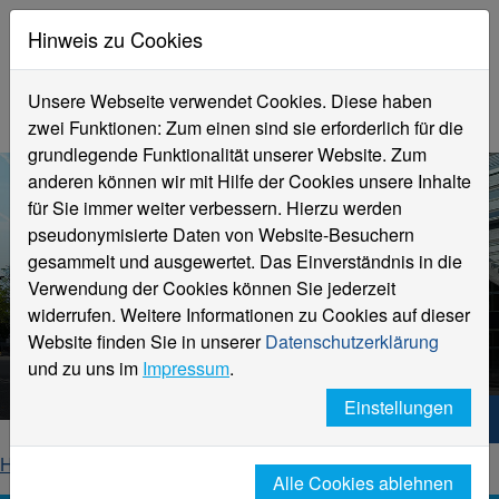
Hinweis zu Cookies
Unsere Webseite verwendet Cookies. Diese haben
zwei Funktionen: Zum einen sind sie erforderlich für die
grundlegende Funktionalität unserer Website. Zum
anderen können wir mit Hilfe der Cookies unsere Inhalte
für Sie immer weiter verbessern. Hierzu werden
pseudonymisierte Daten von Website-Besuchern
gesammelt und ausgewertet. Das Einverständnis in die
Verwendung der Cookies können Sie jederzeit
widerrufen. Weitere Informationen zu Cookies auf dieser
Aktuelle Meldungen
Website finden Sie in unserer
Datenschutzerklärung
Hochschule Niederrhein
und zu uns im
Impressum
.
Einstellungen
Hochschule Niederrhein. Dein Weg.
Home
Startseite
News
News-Detailseite
Alle Cookies ablehnen