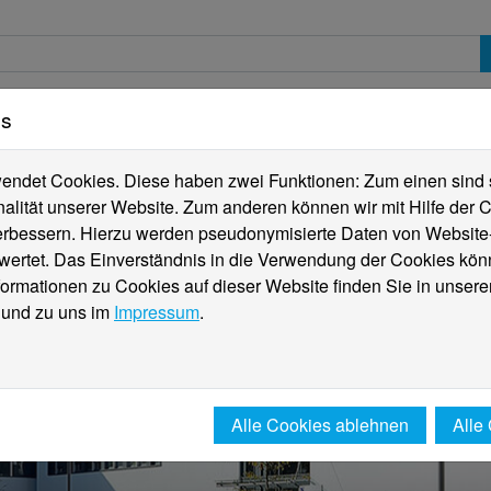
es
erte
Studierende
Internationales
Fachber
ndet Cookies. Diese haben zwei Funktionen: Zum einen sind sie
alität unserer Website. Zum anderen können wir mit Hilfe der C
verbessern. Hierzu werden pseudonymisierte Daten von Websit
rtet. Das Einverständnis in die Verwendung der Cookies könn
formationen zu Cookies auf dieser Website finden Sie in unsere
und zu uns im
Impressum
.
Alle Cookies ablehnen
Alle