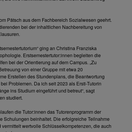
 Tom Pätsch aus dem Fachbereich Sozialwesen geehrt.
udierenden bei der inhaltlichen Nachbereitung von
Klausuren.
tsemestertutorium“ ging an Christina Franziska
phologie. Erstsemestertutor:innen begleiten die
lfen bei der Orientierung auf dem Campus. „Zu
etreuung von einer Gruppe mit etwa 20
e Erstellen des Stundenplans, die Beantwortung
ei Problemen. Da ich seit 2023 als Ersti-Tutorin
änge ins Studium eingeführt und betreut“, sagt
n studiert.
hlaufen die Tutor:innen das Tutorenprogramm der
e Schulungen beinhaltet. Die erfolgreiche Teilnahme
nd vermittelt wertvolle Schlüsselkompetenzen, die auch