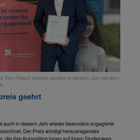
und Tom Pätsch (rechts) wurden in diesem Jahr mit dem
NR
preis geehrt
 auch in diesem Jahr wieder besonders engagierte
ezeichnet. Der Preis würdigt herausragendes
, die ihre Kommiliton:innen auf ihrem Studienweg