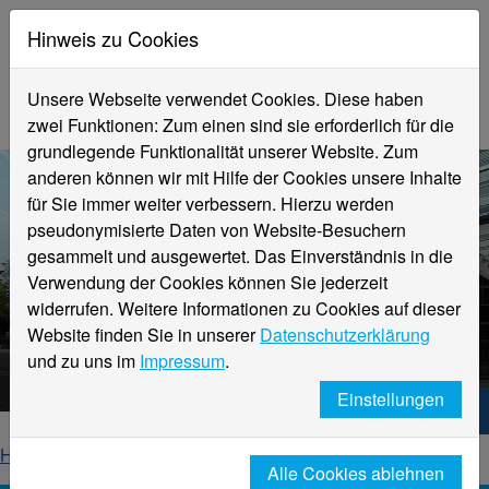
Hinweis zu Cookies
Unsere Webseite verwendet Cookies. Diese haben
zwei Funktionen: Zum einen sind sie erforderlich für die
grundlegende Funktionalität unserer Website. Zum
anderen können wir mit Hilfe der Cookies unsere Inhalte
für Sie immer weiter verbessern. Hierzu werden
pseudonymisierte Daten von Website-Besuchern
gesammelt und ausgewertet. Das Einverständnis in die
Verwendung der Cookies können Sie jederzeit
widerrufen. Weitere Informationen zu Cookies auf dieser
Aktuelle Meldungen
Website finden Sie in unserer
Datenschutzerklärung
Hochschule Niederrhein
und zu uns im
Impressum
.
Einstellungen
Hochschule Niederrhein. Dein Weg.
Home
Startseite
News
News-Detailseite
Alle Cookies ablehnen