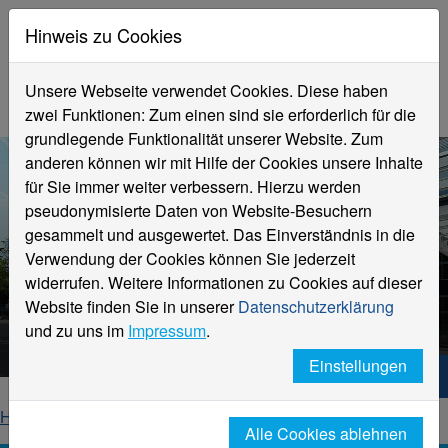
Hinweis zu Cookies
Unsere Webseite verwendet Cookies. Diese haben
zwei Funktionen: Zum einen sind sie erforderlich für die
grundlegende Funktionalität unserer Website. Zum
anderen können wir mit Hilfe der Cookies unsere Inhalte
für Sie immer weiter verbessern. Hierzu werden
pseudonymisierte Daten von Website-Besuchern
gesammelt und ausgewertet. Das Einverständnis in die
Verwendung der Cookies können Sie jederzeit
widerrufen. Weitere Informationen zu Cookies auf dieser
Aktuelle Meldungen
Website finden Sie in unserer
Datenschutzerklärung
Hochschule Niederrhein
und zu uns im
Impressum
.
Einstellungen
Hochschule Niederrhein. Dein Weg.
Home
Startseite
News
News-Detailseite
Alle Cookies ablehnen