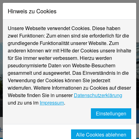
Hinweis zu Cookies
Unsere Webseite verwendet Cookies. Diese haben
zwei Funktionen: Zum einen sind sie erforderlich für die
grundlegende Funktionalität unserer Website. Zum
anderen können wir mit Hilfe der Cookies unsere Inhalte
für Sie immer weiter verbessern. Hierzu werden
pseudonymisierte Daten von Website-Besuchern
gesammelt und ausgewertet. Das Einverständnis in die
Verwendung der Cookies können Sie jederzeit
widerrufen. Weitere Informationen zu Cookies auf dieser
Aktuelle Meldungen
Website finden Sie in unserer
Datenschutzerklärung
Hochschule Niederrhein
und zu uns im
Impressum
.
Einstellungen
Hochschule Niederrhein. Dein Weg.
Home
Startseite
News
News-Detailseite
Alle Cookies ablehnen