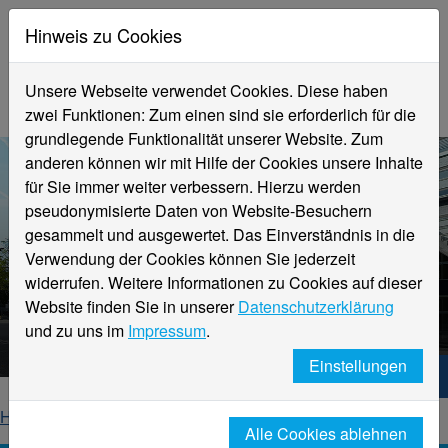
Hinweis zu Cookies
Unsere Webseite verwendet Cookies. Diese haben
zwei Funktionen: Zum einen sind sie erforderlich für die
grundlegende Funktionalität unserer Website. Zum
anderen können wir mit Hilfe der Cookies unsere Inhalte
für Sie immer weiter verbessern. Hierzu werden
pseudonymisierte Daten von Website-Besuchern
gesammelt und ausgewertet. Das Einverständnis in die
Verwendung der Cookies können Sie jederzeit
widerrufen. Weitere Informationen zu Cookies auf dieser
Aktuelle Meldungen
Website finden Sie in unserer
Datenschutzerklärung
Hochschule Niederrhein
und zu uns im
Impressum
.
Einstellungen
Hochschule Niederrhein. Dein Weg.
Home
Startseite
News
News-Detailseite
Alle Cookies ablehnen