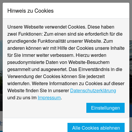
Hinweis zu Cookies
Unsere Webseite verwendet Cookies. Diese haben
zwei Funktionen: Zum einen sind sie erforderlich für die
grundlegende Funktionalität unserer Website. Zum
anderen können wir mit Hilfe der Cookies unsere Inhalte
für Sie immer weiter verbessern. Hierzu werden
pseudonymisierte Daten von Website-Besuchern
gesammelt und ausgewertet. Das Einverständnis in die
Verwendung der Cookies können Sie jederzeit
widerrufen. Weitere Informationen zu Cookies auf dieser
Aktuelle Meldungen
Website finden Sie in unserer
Datenschutzerklärung
Hochschule Niederrhein
und zu uns im
Impressum
.
Einstellungen
Hochschule Niederrhein. Dein Weg.
Home
Startseite
News
News-Detailseite
Alle Cookies ablehnen