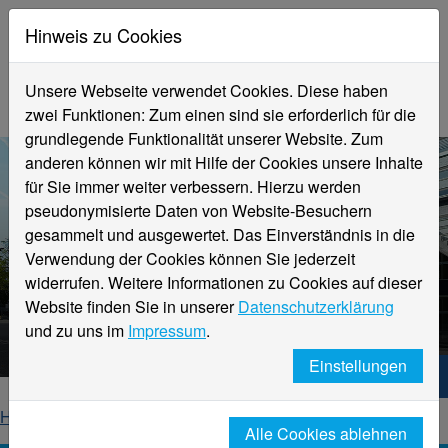
Hinweis zu Cookies
Unsere Webseite verwendet Cookies. Diese haben
zwei Funktionen: Zum einen sind sie erforderlich für die
grundlegende Funktionalität unserer Website. Zum
anderen können wir mit Hilfe der Cookies unsere Inhalte
für Sie immer weiter verbessern. Hierzu werden
pseudonymisierte Daten von Website-Besuchern
gesammelt und ausgewertet. Das Einverständnis in die
Verwendung der Cookies können Sie jederzeit
widerrufen. Weitere Informationen zu Cookies auf dieser
Aktuelle Meldungen
Website finden Sie in unserer
Datenschutzerklärung
Hochschule Niederrhein
und zu uns im
Impressum
.
Einstellungen
Hochschule Niederrhein. Dein Weg.
Home
Startseite
News
News-Detailseite
Alle Cookies ablehnen