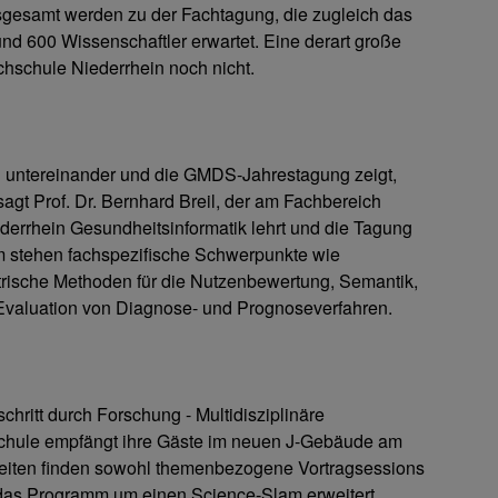
nsgesamt werden zu der Fachtagung, die zugleich das
nd 600 Wissenschaftler erwartet. Eine derart große
hschule Niederrhein noch nicht.
og untereinander und die GMDS-Jahrestagung zeigt,
gt Prof. Dr. Bernhard Breil, der am Fachbereich
rrhein Gesundheitsinformatik lehrt und die Tagung
mm stehen fachspezifische Schwerpunkte wie
trische Methoden für die Nutzenbewertung, Semantik,
r Evaluation von Diagnose- und Prognoseverfahren.
chritt durch Forschung - Multidisziplinäre
chule empfängt ihre Gäste im neuen J-Gebäude am
eiten finden sowohl themenbezogene Vortragsessions
t das Programm um einen Science-Slam erweitert