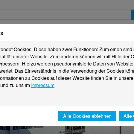
es
erte
Studierende
Internationales
Fachber
ndet Cookies. Diese haben zwei Funktionen: Zum einen sind sie
alität unserer Website. Zum anderen können wir mit Hilfe der C
verbessern. Hierzu werden pseudonymisierte Daten von Websit
rtet. Das Einverständnis in die Verwendung der Cookies könn
formationen zu Cookies auf dieser Website finden Sie in unsere
und zu uns im
Impressum
.
Alle Cookies ablehnen
Alle