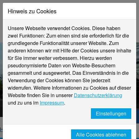
Hinweis zu Cookies
Unsere Webseite verwendet Cookies. Diese haben
zwei Funktionen: Zum einen sind sie erforderlich für die
grundlegende Funktionalität unserer Website. Zum
anderen können wir mit Hilfe der Cookies unsere Inhalte
für Sie immer weiter verbessern. Hierzu werden
pseudonymisierte Daten von Website-Besuchern
gesammelt und ausgewertet. Das Einverständnis in die
Verwendung der Cookies können Sie jederzeit
widerrufen. Weitere Informationen zu Cookies auf dieser
Aktuelle Meldungen
Website finden Sie in unserer
Datenschutzerklärung
Hochschule Niederrhein
und zu uns im
Impressum
.
Einstellungen
Hochschule Niederrhein. Dein Weg.
Home
Startseite
News
News-Detailseite
Alle Cookies ablehnen