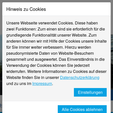
Hinweis zu Cookies
Unsere Webseite verwendet Cookies. Diese haben
zwei Funktionen: Zum einen sind sie erforderlich für die
grundlegende Funktionalität unserer Website. Zum
anderen können wir mit Hilfe der Cookies unsere Inhalte
für Sie immer weiter verbessern. Hierzu werden
pseudonymisierte Daten von Website-Besuchern
gesammelt und ausgewertet. Das Einverständnis in die
Verwendung der Cookies können Sie jederzeit
widerrufen. Weitere Informationen zu Cookies auf dieser
Aktuelle Meldungen
Website finden Sie in unserer
Datenschutzerklärung
Hochschule Niederrhein
und zu uns im
Impressum
.
Einstellungen
Hochschule Niederrhein. Dein Weg.
Home
Startseite
News
News-Detailseite
Alle Cookies ablehnen