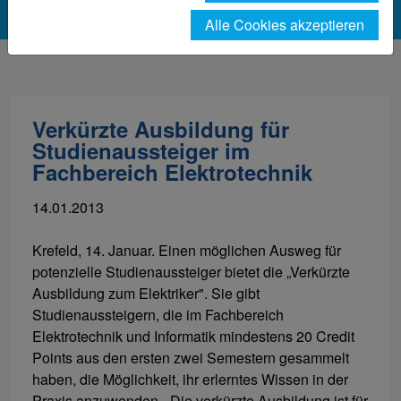
Alle Cookies akzeptieren
Verkürzte Ausbildung für
Studienaussteiger im
Fachbereich Elektrotechnik
14.01.2013
Krefeld, 14. Januar. Einen möglichen Ausweg für
potenzielle Studienaussteiger bietet die „Verkürzte
Ausbildung zum Elektriker". Sie gibt
Studienaussteigern, die im Fachbereich
Elektrotechnik und Informatik mindestens 20 Credit
Points aus den ersten zwei Semestern gesammelt
haben, die Möglichkeit, ihr erlerntes Wissen in der
Praxis anzuwenden. „Die verkürzte Ausbildung ist für