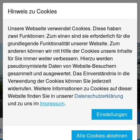
Hinweis zu Cookies
Unsere Webseite verwendet Cookies. Diese haben
zwei Funktionen: Zum einen sind sie erforderlich für die
grundlegende Funktionalität unserer Website. Zum
anderen können wir mit Hilfe der Cookies unsere Inhalte
für Sie immer weiter verbessern. Hierzu werden
pseudonymisierte Daten von Website-Besuchern
gesammelt und ausgewertet. Das Einverständnis in die
Verwendung der Cookies können Sie jederzeit
widerrufen. Weitere Informationen zu Cookies auf dieser
Aktuelle Meldungen
Website finden Sie in unserer
Datenschutzerklärung
Hochschule Niederrhein
und zu uns im
Impressum
.
Einstellungen
Hochschule Niederrhein. Dein Weg.
Home
Startseite
News
News-Detailseite
Alle Cookies ablehnen