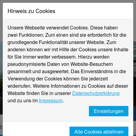
Hinweis zu Cookies
Unsere Webseite verwendet Cookies. Diese haben
zwei Funktionen: Zum einen sind sie erforderlich für die
grundlegende Funktionalität unserer Website. Zum
anderen können wir mit Hilfe der Cookies unsere Inhalte
für Sie immer weiter verbessern. Hierzu werden
pseudonymisierte Daten von Website-Besuchern
gesammelt und ausgewertet. Das Einverständnis in die
Verwendung der Cookies können Sie jederzeit
widerrufen. Weitere Informationen zu Cookies auf dieser
Aktuelle Meldungen
Website finden Sie in unserer
Datenschutzerklärung
Hochschule Niederrhein
und zu uns im
Impressum
.
Einstellungen
Hochschule Niederrhein. Dein Weg.
Home
Startseite
News
News-Detailseite
Alle Cookies ablehnen