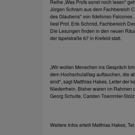
Reihe „Was Profs sonst noch lesen" geht
Jürgen Schram aus dem Fachbereich Che
des Glaubens" von Ildefonso Falcones.
liest Prof. Erik Schmid, Fachbereich D
Die Lesungen finden in den neuen Räu
der Ispelstraße 67 in Krefeld statt.
„Wir wollen Menschen ins Gespräch bring
dem Hochschulalltag auftauchen, die abe
sind", sagt Matthias Hakes, Leiter de
Niederrhein. Bisher waren im Rahmen d
Georg Schulte, Carsten Toemmler-Stolz
Weitere Infos erteilt Matthias Hakes, T