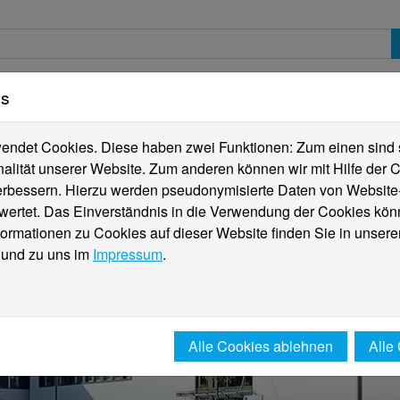
es
erte
Studierende
Internationales
Fachber
ndet Cookies. Diese haben zwei Funktionen: Zum einen sind sie
alität unserer Website. Zum anderen können wir mit Hilfe der C
verbessern. Hierzu werden pseudonymisierte Daten von Websit
rtet. Das Einverständnis in die Verwendung der Cookies könn
formationen zu Cookies auf dieser Website finden Sie in unsere
und zu uns im
Impressum
.
Alle Cookies ablehnen
Alle