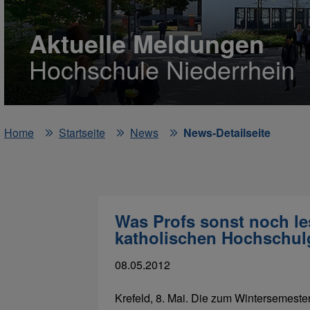
Aktuelle Meldungen
Hochschule Niederrhein
Home
Startseite
News
News-Detailseite
Was Profs sonst noch le
katholischen Hochschu
08.05.2012
Krefeld, 8. Mai. Die zum Wintersemester