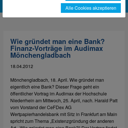
Alle Cookies akzeptieren
Wie gründet man eine Bank?
Finanz-Vorträge im Audimax
Mönchengladbach
18.04.2012
Mönchengladbach, 18. April. Wie gründet man
eigentlich eine Bank? Dieser Frage geht ein
öffentlicher Vortrag im Audimax der Hochschule
Niederrhein am Mittwoch, 25. April, nach. Harald Patt
vom Vorstand der CeFDex AG
Wertpapierhandelsbank mit Sitz in Frankfurt am Main
spricht zum Thema „Existenzgründung der anderen
Art - Wie gründet man eine Bank?" Der Vortrag findet