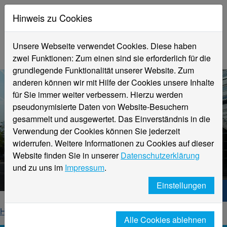
Hinweis zu Cookies
Unsere Webseite verwendet Cookies. Diese haben
zwei Funktionen: Zum einen sind sie erforderlich für die
grundlegende Funktionalität unserer Website. Zum
anderen können wir mit Hilfe der Cookies unsere Inhalte
für Sie immer weiter verbessern. Hierzu werden
pseudonymisierte Daten von Website-Besuchern
gesammelt und ausgewertet. Das Einverständnis in die
Verwendung der Cookies können Sie jederzeit
widerrufen. Weitere Informationen zu Cookies auf dieser
Aktuelle Meldungen
Website finden Sie in unserer
Datenschutzerklärung
Hochschule Niederrhein
und zu uns im
Impressum
.
Einstellungen
Hochschule Niederrhein. Dein Weg.
Home
Startseite
News
News-Detailseite
Alle Cookies ablehnen