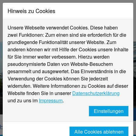
Hinweis zu Cookies
Unsere Webseite verwendet Cookies. Diese haben
zwei Funktionen: Zum einen sind sie erforderlich für die
grundlegende Funktionalität unserer Website. Zum
anderen können wir mit Hilfe der Cookies unsere Inhalte
für Sie immer weiter verbessern. Hierzu werden
pseudonymisierte Daten von Website-Besuchern
gesammelt und ausgewertet. Das Einverständnis in die
Verwendung der Cookies können Sie jederzeit
widerrufen. Weitere Informationen zu Cookies auf dieser
Aktuelle Meldungen
Website finden Sie in unserer
Datenschutzerklärung
Hochschule Niederrhein
und zu uns im
Impressum
.
Einstellungen
Hochschule Niederrhein. Dein Weg.
Home
Startseite
News
News-Detailseite
Alle Cookies ablehnen