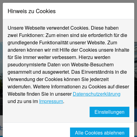
Hinweis zu Cookies
Unsere Webseite verwendet Cookies. Diese haben
zwei Funktionen: Zum einen sind sie erforderlich für die
grundlegende Funktionalität unserer Website. Zum
anderen können wir mit Hilfe der Cookies unsere Inhalte
für Sie immer weiter verbessern. Hierzu werden
pseudonymisierte Daten von Website-Besuchern
gesammelt und ausgewertet. Das Einverständnis in die
Verwendung der Cookies können Sie jederzeit
widerrufen. Weitere Informationen zu Cookies auf dieser
Aktuelle Meldungen
Website finden Sie in unserer
Datenschutzerklärung
Hochschule Niederrhein
und zu uns im
Impressum
.
Einstellungen
Hochschule Niederrhein. Dein Weg.
Home
Startseite
News
News-Detailseite
Alle Cookies ablehnen