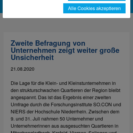
Alle Cookies akzeptieren
Zweite Befragung von
Unternehmen zeigt weiter große
Unsicherheit
21.08.2020
Die Lage für die Klein- und Kleinstunternehmen in
den strukturschwachen Quartieren der Region bleibt
angespannt. Das ist das Ergebnis einer zweiten
Umfrage durch die Forschungsinstitute SO.CON und
NIERS der Hochschule Niederrhein. Zwischen dem
9. und 31. Juli nahmen 50 Unternehmer und
Unternehmerinnen aus ausgesuchten Quartieren in
Mönchengladbach, Krefeld, Viersen, Solingen und