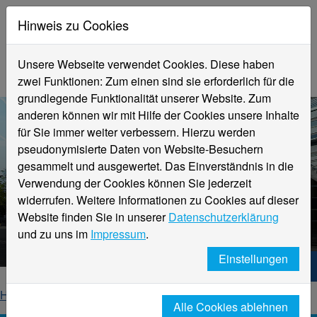
Hinweis zu Cookies
Unsere Webseite verwendet Cookies. Diese haben
zwei Funktionen: Zum einen sind sie erforderlich für die
grundlegende Funktionalität unserer Website. Zum
anderen können wir mit Hilfe der Cookies unsere Inhalte
für Sie immer weiter verbessern. Hierzu werden
pseudonymisierte Daten von Website-Besuchern
gesammelt und ausgewertet. Das Einverständnis in die
Verwendung der Cookies können Sie jederzeit
widerrufen. Weitere Informationen zu Cookies auf dieser
Aktuelle Meldungen
Website finden Sie in unserer
Datenschutzerklärung
Hochschule Niederrhein
und zu uns im
Impressum
.
Einstellungen
Hochschule Niederrhein. Dein Weg.
Home
Startseite
News
News-Detailseite
Alle Cookies ablehnen