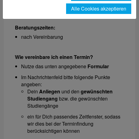
Alle Cookies akzeptieren
Anmeldung
Beratungszeiten:
nach Vereinbarung
Wie vereinbare ich einen Termin?
Nutze das unten angegebene
Formular
Im Nachrichtenfeld bitte folgende Punkte
angeben:
Dein
Anliegen
und den
gewünschten
Studiengang
bzw. die gewünschten
Studiengänge
ein für Dich passendes Zeitfenster, sodass
wir dies bei der Terminfindung
berücksichtigen können