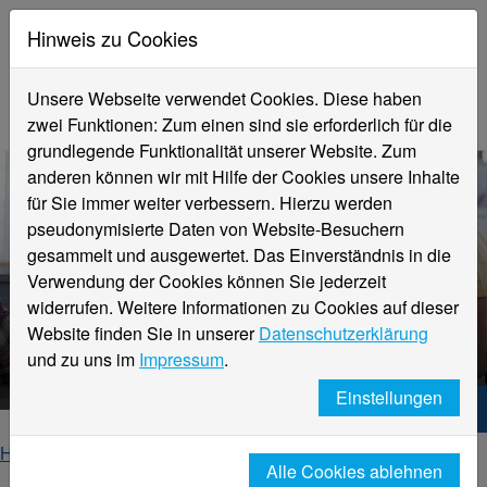
Hinweis zu Cookies
Unsere Webseite verwendet Cookies. Diese haben
zwei Funktionen: Zum einen sind sie erforderlich für die
grundlegende Funktionalität unserer Website. Zum
anderen können wir mit Hilfe der Cookies unsere Inhalte
für Sie immer weiter verbessern. Hierzu werden
pseudonymisierte Daten von Website-Besuchern
gesammelt und ausgewertet. Das Einverständnis in die
Verwendung der Cookies können Sie jederzeit
widerrufen. Weitere Informationen zu Cookies auf dieser
Studienberatung per Zoom
Website finden Sie in unserer
Datenschutzerklärung
oder vor Ort
und zu uns im
Impressum
.
Einstellungen
Hochschule Niederrhein. Dein Weg.
Home
Studieninteressierte
Studienberatung
Alle Cookies ablehnen
Studienberatung per Zoom