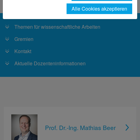
Fachbereich
Personen
Beer
Alle Cookies akzeptieren
Themen für wissenschaftliche Arbeiten
Gremien
Kontakt
Aktuelle Dozenteninformationen
Prof. Dr.-Ing. Mathias Beer