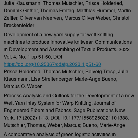
Julia Klausmann, Thomas Mutschler, Prisca Holderied,
Dominik Güther, Thomas Freitag, Matthias Hummel, Martin
Zeitler, Oliver van Neerven, Marcus Oliver Weber, Christof
Breckenfelder
Development of a new yarn supply for weft knitting
machines to produce innovative knitwear. Communications
in Development and Assembling of Textile Products. 2023
Vol. 4, No. 1 pp 51-60, DOI
https://doi.org/10.25367/cdatp.2023.4.p51-60
Prisca Holderied, Thomas Mutschler, Solveig Tresp, Julia
Klausmann, Lisa Streitenberger, Marie-Ange Bueno,
Marcus O. Weber
Process Analysis and Outlook for the Development of a new
Weft Yarn Inlay System for Warp Knitting. Journal of
Engineered Fibers and Fabrics. Sage Publications New
York, 17 (2022) 1-13. DOI: 10.1177/15589250221101388.
Mutschler, Thomas, Weber, Marcus; Bueno, Marie-Ange
A comparative analysis of green logistic activities in