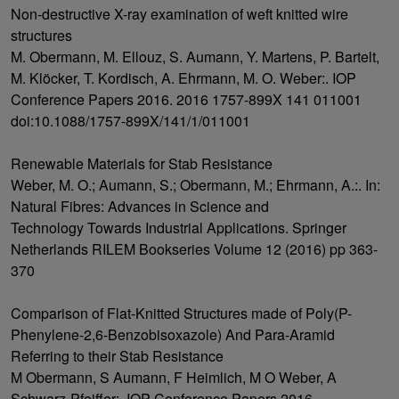
Non-destructive X-ray examination of weft knitted wire
structures
M. Obermann, M. Ellouz, S. Aumann, Y. Martens, P. Bartelt,
M. Klöcker, T. Kordisch, A. Ehrmann, M. O. Weber:. IOP
Conference Papers 2016. 2016 1757-899X 141 011001
doi:10.1088/1757-899X/141/1/011001
Renewable Materials for Stab Resistance
Weber, M. O.; Aumann, S.; Obermann, M.; Ehrmann, A.:. In:
Natural Fibres: Advances in Science and
Technology Towards Industrial Applications. Springer
Netherlands RILEM Bookseries Volume 12 (2016) pp 363-
370
Comparison of Flat-Knitted Structures made of Poly(P-
Phenylene-2,6-Benzobisoxazole) And Para-Aramid
Referring to their Stab Resistance
M Obermann, S Aumann, F Heimlich, M O Weber, A
Schwarz-Pfeiffer:. IOP Conference Papers 2016.