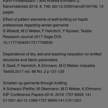
Karin Finsterbusch 1 and Andrea Ehrmann 2.
Nanomaterials 2018, 8, 746; doi:10.3390/nano8100746, 13
pages
Effect of pattern elements of weft knitting on haptic
preferences regarding winter garments
S Wiskott, M O Weber, F Heimlich, Y Kyosev: Textile
Research Journal 2017 Sage DOI:
10.1177/0040517517708535
Dependence of dry, wet and washing relaxation on knitted
structures and fabric parameters
E Gsell, F Heimlich, A Ehrmann, M O Weber: Industria
Textilá 2017 vol. 68 No. 2 p 121-125
Smarten up garments through knitting
A Schwarz-Pfeiffer, M Obermann, M O Weber, A Ehrmann:
IOP Conference Papers 2016. 2016 1757-899X 141
011001 doi:10.1088/1757-899X/141/1/011001