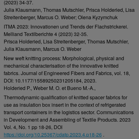
(2023) 34-37.
Julia Klausmann, Thomas Mutschler, Prisca Holderied, Lisa
Streitenberger, Marcus O. Weber; Olena Kyzymchuk
ITMA 2023: Innovationen und Trends der Flachstrickerei.
Melliand Textilberichte 4 (2023) 32-35.
Prisca Holderied, Lisa Streitenberger, Thomas Mutschler,
Julia Klausmann, Marcus O. Weber
New weft knitting process: Morphological, physical and
mechanical characterisation of the innovative knitted
fabrics. Journal of Engineered Fibers and Fabrics, vol. 18,
DOI: 10.1177/15589250231205184, 2023.
Holderied P., Weber M. O. et Bueno M.-A.,
Thermodynamic qualification of knitted spacer fabrics for
use as insulation box insert in the context of refrigerated
transport containers in the logistics sector. Communications
in Development and Assembling of Textile Products. 2023
Vol. 4, No. 1 pp 18-26, DOI
https://doi.org/10.25367/cdatp.2023.4.p18-26
.