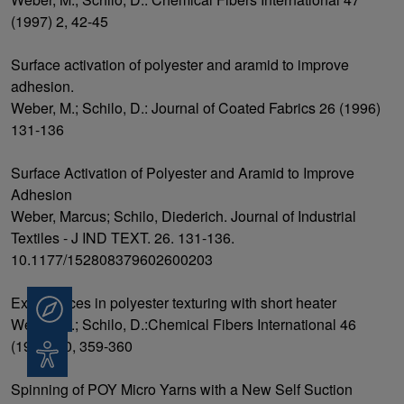
(1997) 2, 42-45
Surface activation of polyester and aramid to improve
adhesion.
Weber, M.; Schilo, D.: Journal of Coated Fabrics 26 (1996)
131-136
Surface Activation of Polyester and Aramid to Improve
Adhesion
Weber, Marcus; Schilo, Diederich. Journal of Industrial
Textiles - J IND TEXT. 26. 131-136.
10.1177/152808379602600203
Experiences in polyester texturing with short heater
Beratung
Weber, M.; Schilo, D.:Chemical Fibers International 46
(1996) 10, 359-360
Barrierefreiheit
Spinning of POY Micro Yarns with a New Self Suction