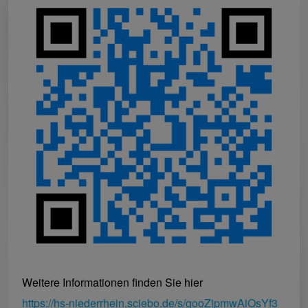
Weitere Informationen finden Sie hier
https://hs-niederrhein.sciebo.de/s/gooZipmwAiOsYf3