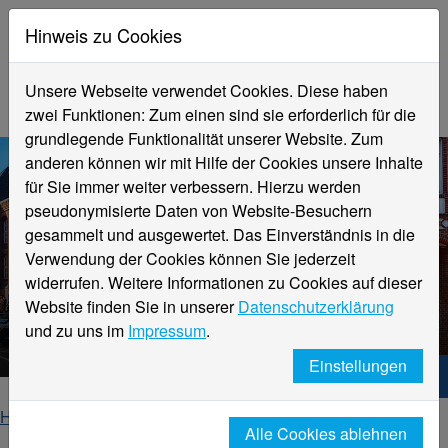
Hinweis zu Cookies
Unsere Webseite verwendet Cookies. Diese haben
zwei Funktionen: Zum einen sind sie erforderlich für die
grundlegende Funktionalität unserer Website. Zum
anderen können wir mit Hilfe der Cookies unsere Inhalte
für Sie immer weiter verbessern. Hierzu werden
pseudonymisierte Daten von Website-Besuchern
gesammelt und ausgewertet. Das Einverständnis in die
Verwendung der Cookies können Sie jederzeit
widerrufen. Weitere Informationen zu Cookies auf dieser
Website finden Sie in unserer
Datenschutzerklärung
Alle Meldungen
und zu uns im
Impressum
.
Einstellungen
Hochschule Niederrhein. Dein Weg.
Home
Fachbereiche
Alle Cookies ablehnen
Fachbereich Textil- und Bekleidungstechnik