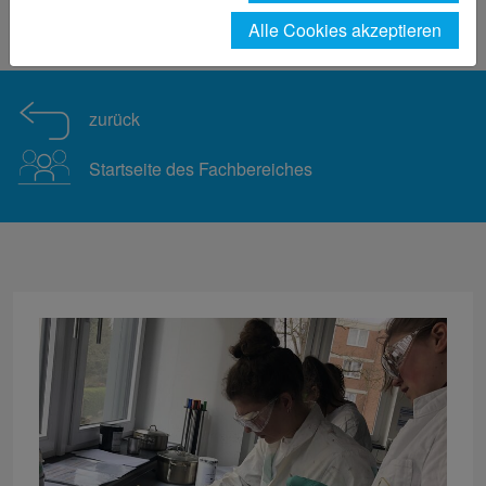
Forschung
Smart Textiles
Alle Cookies akzeptieren
Nachrichtendetail Smart Textiles
zurück
Startseite des Fachbereiches