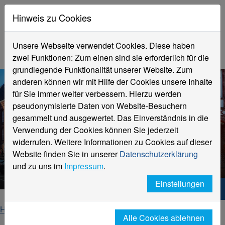
Hinweis zu Cookies
Unsere Webseite verwendet Cookies. Diese haben
zwei Funktionen: Zum einen sind sie erforderlich für die
grundlegende Funktionalität unserer Website. Zum
anderen können wir mit Hilfe der Cookies unsere Inhalte
für Sie immer weiter verbessern. Hierzu werden
pseudonymisierte Daten von Website-Besuchern
gesammelt und ausgewertet. Das Einverständnis in die
Verwendung der Cookies können Sie jederzeit
widerrufen. Weitere Informationen zu Cookies auf dieser
Website finden Sie in unserer
Datenschutzerklärung
News
und zu uns im
Impressum
.
Einstellungen
Hochschule Niederrhein. Dein Weg.
Home
Fachbereiche
Alle Cookies ablehnen
Fachbereich Textil- und Bekleidungstechnik