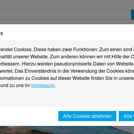
es
erte
Studierende
Internationales
Fachber
ndet Cookies. Diese haben zwei Funktionen: Zum einen sind sie
alität unserer Website. Zum anderen können wir mit Hilfe der C
verbessern. Hierzu werden pseudonymisierte Daten von Websit
rtet. Das Einverständnis in die Verwendung der Cookies könn
formationen zu Cookies auf dieser Website finden Sie in unsere
und zu uns im
Impressum
.
Alle Cookies ablehnen
Alle