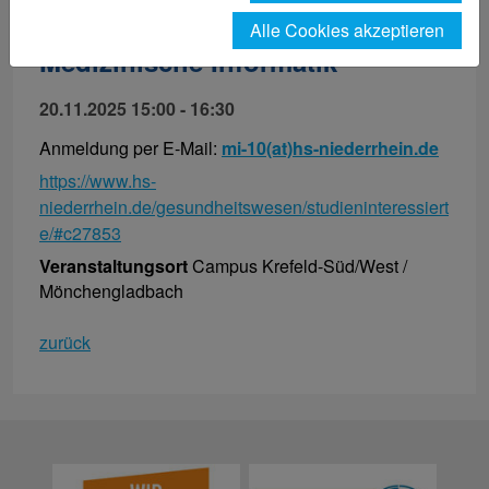
digitale Infoveranst.:
Alle Cookies akzeptieren
Medizinische Informatik
20.11.2025 15:00 - 16:30
Anmeldung per E-Mail:
mi-10(at)hs-niederrhein.de
https://www.hs-
niederrhein.de/gesundheitswesen/studieninteressiert
e/#c27853
Veranstaltungsort
Campus Krefeld-Süd/West /
Mönchengladbach
zurück