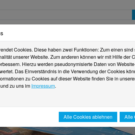
es
erte
Studierende
Internationales
Fachber
ndet Cookies. Diese haben zwei Funktionen: Zum einen sind sie
alität unserer Website. Zum anderen können wir mit Hilfe der C
verbessern. Hierzu werden pseudonymisierte Daten von Websit
rtet. Das Einverständnis in die Verwendung der Cookies könn
formationen zu Cookies auf dieser Website finden Sie in unsere
und zu uns im
Impressum
.
Alle Cookies ablehnen
Alle