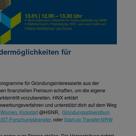
dermöglichkeiten für
rprogramme für Gründungsinteressierte aus der
en finanziellen Freiraum schaffen, um die eigene
teintritt vorzubereiten. HNX erklärt
ewerbungsverfahren und unterstützt dich auf dem Weg
 Women
,
Kickstart
@HSNR,
Gründungsstipendium
IST-Forschungstransfer
, oder
Start-up Transfer.NRW
gerne eure Fragen stellen. Die Veranstaltung richtet