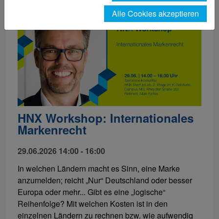
Alle Cookies akzeptieren
HNX Workshop: Internationales
Markenrecht
29.06.2026 14:00 - 16:00
In welchen Ländern macht es Sinn, eine Marke
anzumelden; reicht „Nur“ Deutschland oder besser
Europa oder mehr... Gibt es eine „logische“
Reihenfolge? Mit welchen Kosten ist in den
einzelnen Ländern zu rechnen bzw. wie aufwendig