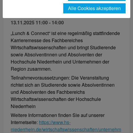
Lunch & Connect 2025
Alle Cookies akzeptieren
13.11.2025 11:00 - 14:00
„Lunch & Connect“ ist eine regelmäßig stattfindende
Karrieremesse des Fachbereiches
Wirtschaftswissenschaften und bringt Studierende
sowie Absolventinnen und Absolventen der
Hochschule Niederrhein und Unternehmen der
Region zusammen.
Teilnahmevoraussetzungen: Die Veranstaltung
richtet sich an Studierende sowie Absolventinnen
und Absolventen des Fachbereichs
Wirtschaftswissenschaften der Hochschule
Niederrhein
Weitere Informationen finden Sie auf unserer
Internetseite:
https://www.hs-
niederrhein.de/wirtschaftswissenschaften/unternehm