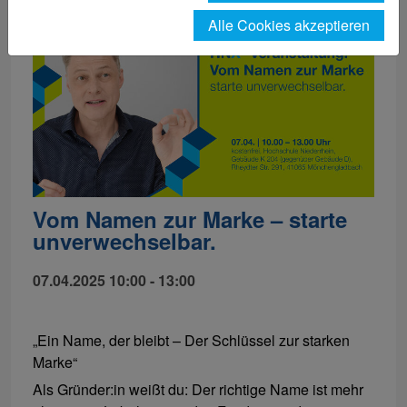
Alle Cookies akzeptieren
Vom Namen zur Marke – starte
unverwechselbar.
07.04.2025 10:00 - 13:00
„Ein Name, der bleibt – Der Schlüssel zur starken
Marke“
Als Gründer:in weißt du: Der richtige Name ist mehr