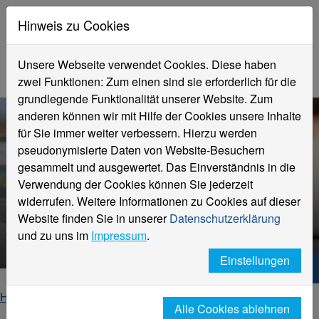
Hinweis zu Cookies
Unsere Webseite verwendet Cookies. Diese haben
zwei Funktionen: Zum einen sind sie erforderlich für die
grundlegende Funktionalität unserer Website. Zum
anderen können wir mit Hilfe der Cookies unsere Inhalte
für Sie immer weiter verbessern. Hierzu werden
pseudonymisierte Daten von Website-Besuchern
gesammelt und ausgewertet. Das Einverständnis in die
Verwendung der Cookies können Sie jederzeit
New Recruiting
widerrufen. Weitere Informationen zu Cookies auf dieser
Qualifizierte Mitarbeitende finden
Website finden Sie in unserer
Datenschutzerklärung
und binden
und zu uns im
Impressum
.
Einstellungen
Hochschule Niederrhein. Dein Weg.
Home
Hochschule
Alle Cookies ablehnen
Weiterbildung für beruflich Qualifizierte mit hohem