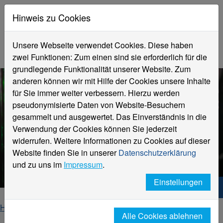
Hinweis zu Cookies
Unsere Webseite verwendet Cookies. Diese haben
zwei Funktionen: Zum einen sind sie erforderlich für die
grundlegende Funktionalität unserer Website. Zum
anderen können wir mit Hilfe der Cookies unsere Inhalte
für Sie immer weiter verbessern. Hierzu werden
pseudonymisierte Daten von Website-Besuchern
gesammelt und ausgewertet. Das Einverständnis in die
Verwendung der Cookies können Sie jederzeit
widerrufen. Weitere Informationen zu Cookies auf dieser
Website finden Sie in unserer
Datenschutzerklärung
IT und Daten
und zu uns im
Impressum
.
Einstellungen
Hochschule Niederrhein. Dein Weg.
Home
Hochschule
Alle Cookies ablehnen
Weiterbildung für beruflich Qualifizierte mit hohem