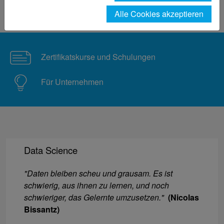
Praxisbezug
Alle Cookies akzeptieren
Themenfeld IT und Daten
Zertifikatskurse und Schulungen
Für Unternehmen
Data Science
"Daten bleiben scheu und grausam. Es ist
schwierig, aus ihnen zu lernen, und noch
schwieriger, das Gelernte umzusetzen."
(Nicolas
Bissantz)