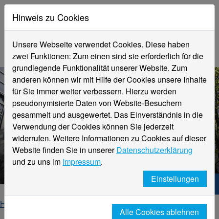
Hinweis zu Cookies
Unsere Webseite verwendet Cookies. Diese haben
zwei Funktionen: Zum einen sind sie erforderlich für die
grundlegende Funktionalität unserer Website. Zum
anderen können wir mit Hilfe der Cookies unsere Inhalte
für Sie immer weiter verbessern. Hierzu werden
pseudonymisierte Daten von Website-Besuchern
gesammelt und ausgewertet. Das Einverständnis in die
Verwendung der Cookies können Sie jederzeit
widerrufen. Weitere Informationen zu Cookies auf dieser
Website finden Sie in unserer
Datenschutzerklärung
Prof. Dr. Jörg Effmann
und zu uns im
Impressum
.
Einstellungen
Hochschule Niederrhein. Dein Weg.
Home
Fachbereiche
Wirtschaftswissenschaften
Alle Cookies ablehnen
Personen (Fachbereich Wirtschaftswissenschaften)