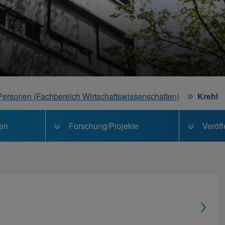
Personen (Fachbereich Wirtschaftswissenschaften)
Krehl
gen
Forschung/Projekte
Veröff