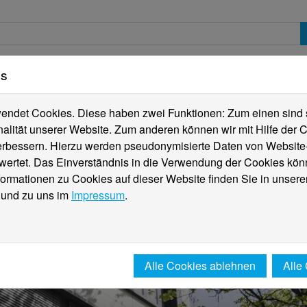
es
erte
Studierende
Internationales
Fachber
ndet Cookies. Diese haben zwei Funktionen: Zum einen sind sie
alität unserer Website. Zum anderen können wir mit Hilfe der C
verbessern. Hierzu werden pseudonymisierte Daten von Websit
rtet. Das Einverständnis in die Verwendung der Cookies könn
formationen zu Cookies auf dieser Website finden Sie in unsere
und zu uns im
Impressum
.
Alle Cookies ablehnen
Alle