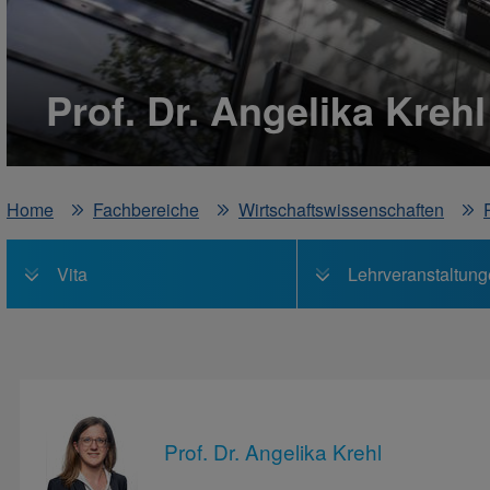
Prof. Dr. Angelika Krehl
Home
Fachbereiche
Wirtschaftswissenschaften
Vita
Lehrveranstaltun
Prof. Dr. Angelika Krehl