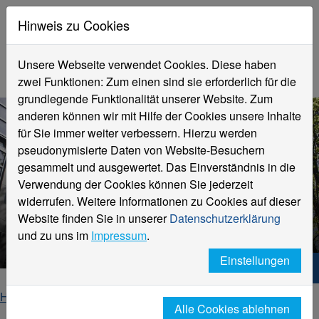
Hinweis zu Cookies
Unsere Webseite verwendet Cookies. Diese haben
zwei Funktionen: Zum einen sind sie erforderlich für die
grundlegende Funktionalität unserer Website. Zum
anderen können wir mit Hilfe der Cookies unsere Inhalte
für Sie immer weiter verbessern. Hierzu werden
pseudonymisierte Daten von Website-Besuchern
gesammelt und ausgewertet. Das Einverständnis in die
Verwendung der Cookies können Sie jederzeit
widerrufen. Weitere Informationen zu Cookies auf dieser
Website finden Sie in unserer
Datenschutzerklärung
Prof. Dr. Harald Vergossen
und zu uns im
Impressum
.
Einstellungen
Hochschule Niederrhein. Dein Weg.
Home
Fachbereiche
Wirtschaftswissenschaften
Alle Cookies ablehnen
Personen (Fachbereich Wirtschaftswissenschaften)