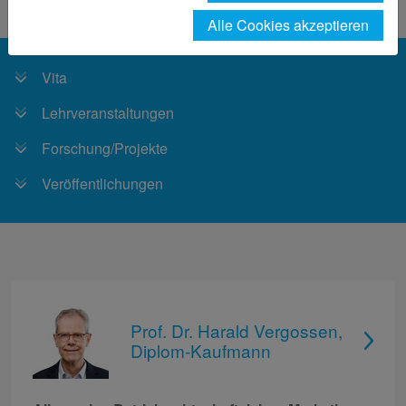
Vergossen
Alle Cookies akzeptieren
Vita
Lehrveranstaltungen
Forschung/Projekte
Veröffentlichungen
Prof. Dr. Harald Vergossen,
Diplom-Kaufmann