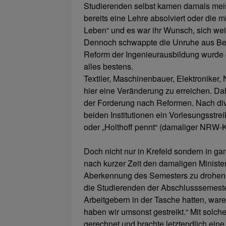
Studierenden selbst kamen damals mei
bereits eine Lehre absolviert oder die mi
Leben“ und es war ihr Wunsch, sich wei
Dennoch schwappte die Unruhe aus Berli
Reform der Ingenieurausbildung wurde ge
alles bestens.
Textiler, Maschinenbauer, Elektroniker
hier eine Veränderung zu erreichen. Da
der Forderung nach Reformen. Nach di
beiden Institutionen ein Vorlesungsstre
oder „Holthoff pennt“ (damaliger NRW-K
Doch nicht nur in Krefeld sondern in g
nach kurzer Zeit den damaligen Ministe
Aberkennung des Semesters zu drohen. D
die Studierenden der Abschlusssemester 
Arbeitgebern in der Tasche hatten, ware
haben wir umsonst gestreikt.“ Mit solcher
gerechnet und brachte letztendlich eine