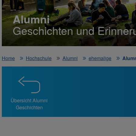
Alumni
Geschichten und Erinne
Home
Hochschule
Alumni
ehemalige
Alumn
Übersicht Alumni
Geschichten