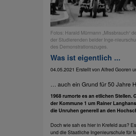
Fotos: Harald Mürmann „Missbrauch“ 
der Studierenden beider Inge-nieurschu
des Demonstrationszuges.
Was ist eigentlich ...
04.05.2021
Erstellt von
Alfred Gooren 
… auch ein Grund für 50 Jahre 
1968 rumorte es an etlichen Stellen. 
der Kommune 1 um Rainer Langhans, U
die Unruhen generell an den Hochschu
Doch wie sah es hier in Krefeld aus? Es
und die Staatliche Ingenieurschule für