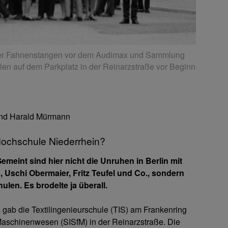
der Fahnenstangen vor dem Audimax und Sammlung
len auf dem Parkplatz in der Reinarzstraße vor Beginn
und Harald Mürmann
Hochschule Niederrhein?
Gemeint sind hier nicht die Unruhen in Berlin mit
schi Obermaier, Fritz Teufel und Co., sondern
len. Es brodelte ja überall.
 gab die Textilingenieurschule (TIS) am Frankenring
 Maschinenwesen (SISfM) in der Reinarzstraße. Die