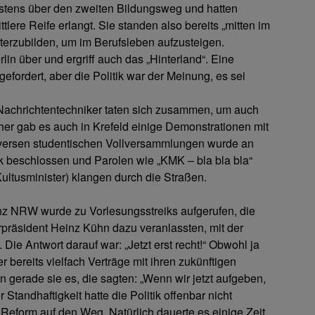
stens über den zweiten Bildungsweg und hatten
ttlere Reife erlangt. Sie standen also bereits „mitten im
terzubilden, um im Berufsleben aufzusteigen.
n über und ergriff auch das „Hinterland“. Eine
fordert, aber die Politik war der Meinung, es sei
, Nachrichtentechniker taten sich zusammen, um auch
her gab es auch in Krefeld einige Demonstrationen mit
versen studentischen Vollversammlungen wurde an
ik beschlossen und Parolen wie „KMK – bla bla bla“
ultusminister) klangen durch die Straßen.
anz NRW wurde zu Vorlesungsstreiks aufgerufen, die
rpräsident Heinz Kühn dazu veranlassten, mit der
ie Antwort darauf war: „Jetzt erst recht!“ Obwohl ja
bereits vielfach Verträge mit ihren zukünftigen
n gerade sie es, die sagten: „Wenn wir jetzt aufgeben,
 Standhaftigkeit hatte die Politik offenbar nicht
 Reform auf den Weg. Natürlich dauerte es einige Zeit