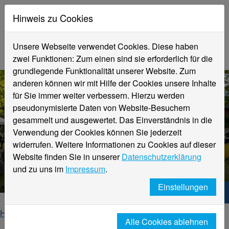
Hinweis zu Cookies
Unsere Webseite verwendet Cookies. Diese haben
zwei Funktionen: Zum einen sind sie erforderlich für die
grundlegende Funktionalität unserer Website. Zum
anderen können wir mit Hilfe der Cookies unsere Inhalte
für Sie immer weiter verbessern. Hierzu werden
pseudonymisierte Daten von Website-Besuchern
gesammelt und ausgewertet. Das Einverständnis in die
Verwendung der Cookies können Sie jederzeit
widerrufen. Weitere Informationen zu Cookies auf dieser
Alumni
Website finden Sie in unserer
Datenschutzerklärung
Geschichten und Erinnerungen
und zu uns im
Impressum
.
Einstellungen
Hochschule Niederrhein. Dein Weg.
Home
Hochschule
Alumni
ehemalige
Alle Cookies ablehnen
Alumni-Geschichten