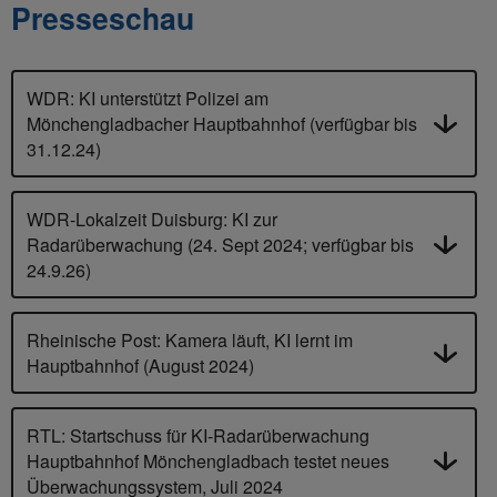
Presseschau
K
WDR: KI unterstützt Polizei am
L
Mönchengladbacher Hauptbahnhof (verfügbar bis
31.12.24)
KI
Da
In
WDR-Lokalzeit Duisburg: KI zur
po
Radarüberwachung (24. Sept 2024; verfügbar bis
24.9.26)
un
Ge
Um
Rheinische Post: Kamera läuft, KI lernt im
di
Hauptbahnhof (August 2024)
A.
Bü
RTL: Startschuss für KI-Radarüberwachung
Im
Hauptbahnhof Mönchengladbach testet neues
ba
Überwachungssystem, Juli 2024
Pl