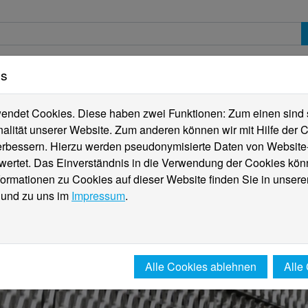
es
erte
Studierende
Internationales
Fachber
ndet Cookies. Diese haben zwei Funktionen: Zum einen sind sie
alität unserer Website. Zum anderen können wir mit Hilfe der C
verbessern. Hierzu werden pseudonymisierte Daten von Websit
rtet. Das Einverständnis in die Verwendung der Cookies könn
formationen zu Cookies auf dieser Website finden Sie in unsere
und zu uns im
Impressum
.
Alle Cookies ablehnen
Alle