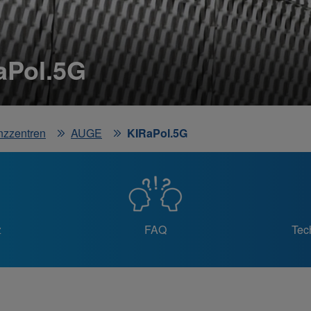
aPol.5G
nzzentren
AUGE
KIRaPol.5G
z
FAQ
Tec