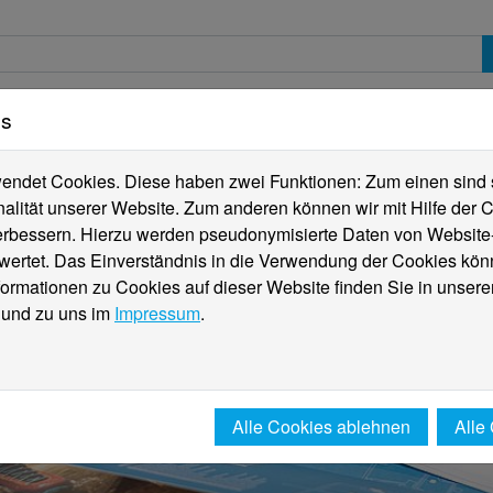
es
erte
Studierende
Internationales
Fachber
ndet Cookies. Diese haben zwei Funktionen: Zum einen sind sie
alität unserer Website. Zum anderen können wir mit Hilfe der C
verbessern. Hierzu werden pseudonymisierte Daten von Websit
rtet. Das Einverständnis in die Verwendung der Cookies könn
formationen zu Cookies auf dieser Website finden Sie in unsere
und zu uns im
Impressum
.
Alle Cookies ablehnen
Alle